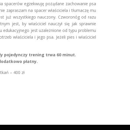
wania spacerów egzekwuję pożądane zachowanie psa
nie zapraszam na spacer właściciela i tłumaczę mu
est już wszystkiego nauczony. Czworonóg od razu
ym jest, by właściciel nauczył się jak sprawnie
ru edukacyjnego jest uzależnione od typu problemu
b właściciela i jego psa. Jeżeli pies i właściciel
dynczy trening trwa 60 minut.
wo płatny.
y. 5 spotkań – 400 zł
700 zł