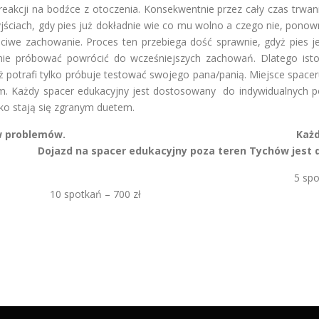
reakcji na bodźce z otoczenia. Konsekwentnie przez cały czas tr
yjściach, gdy pies już dokładnie wie co mu wolno a czego nie, ponow
iwe zachowanie. Proces ten przebiega dość sprawnie, gdyż pies j
nie próbować powrócić do wcześniejszych zachowań. Dlatego istotn
ż potrafi tylko próbuje testować swojego pana/panią. Miejsce space
m. Każdy spacer edukacyjny jest dostosowany do indywidualnych potrze
ko stają się zgranym duetem.
iona od rodzajów problemów. Każdy poje
jny poza teren Tychów jest dodatko
 30 minut i jest on bezpłatn
otkań – 