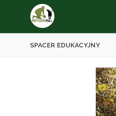
Przeskocz
do
treści
SPACER EDUKACYJNY