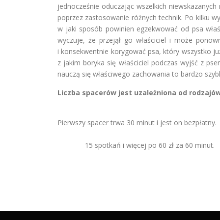
jednocześnie oduczając wszelkich niewskazanych 
poprzez zastosowanie różnych technik. Po kilku w
w jaki sposób powinien egzekwować od psa właśc
wyczuje, że przejął go właściciel i może ponow
i konsekwentnie korygować psa, który wszystko ju
z jakim boryka się właściciel podczas wyjść z pse
nauczą się właściwego zachowania to bardzo szyb
Liczba spacerów jest uzależn
Dojazd na spacer edukacy
Pierwszy spacer trwa
10 sp
15 spotkań i więcej po 60 zł za 60 minut.